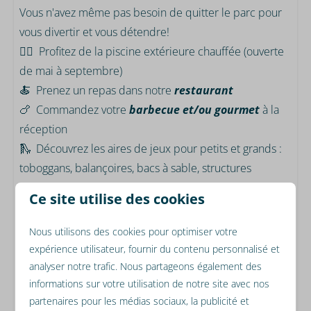
Vous n'avez même pas besoin de quitter le parc pour
vous divertir et vous détendre!
🏊🏼 Profitez de la piscine extérieure chauffée (ouverte
de mai à septembre)
🍝 Prenez un repas dans notre
restaurant
🍗 Commandez votre
barbecue et/ou gourmet
à la
réception
🛝 Découvrez les aires de jeux pour petits et grands :
toboggans, balançoires, bacs à sable, structures
d'escalade et trampoline gonflable
Ce site utilise des cookies
🛒 Faites-vous livrer vos courses gratuitement par le
supermarché local Plus
Nous utilisons des cookies pour optimiser votre
🚲 Ou louez un vélo à la réception
expérience utilisateur, fournir du contenu personnalisé et
analyser notre trafic. Nous partageons également des
Tout cela est possible au Resort Mooi Bemelen.
informations sur votre utilisation de notre site avec nos
Profitez de vacances merveilleuses au Resort Mooi
partenaires pour les médias sociaux, la publicité et