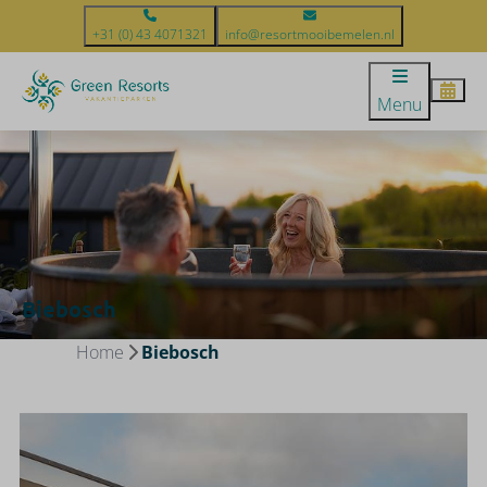
+31 (0) 43 4071321
info@resortmooibemelen.nl
Menu
Biebosch
Home
Biebosch