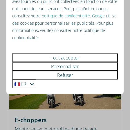
avez fournies ou qu'ils ont collectées en fonction de votre
Vous avez toujours voulu explorer le sud de
utilisation de leurs services. Pour plus d'informations,
notre pays ? Le Resort Mooi Bemelen, une
consultez notre
politique de confidentialité
.
Google
utilise
station de vacances
…
des cookies pour personnaliser les publicités. Pour plus
d'informations, veuillez consulter notre politique de
confidentialité.
Lire plus
Tout accepter
Personnaliser
Refuser
FR
E-choppers
Montez en selle et profitez d'une balade