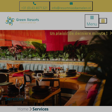
+31 (0) 43 4071321
info@resortmooibemelen.nl
Menu
Un plaisir de dernière minute !
Services
Home
Services