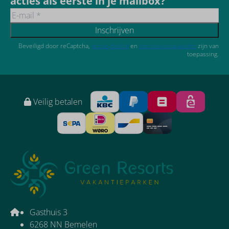
acties als eerste in je mailbox?
Inschrijven
Beveiligd door reCaptcha,
privacybeleid
en
servicevoorwaarden
zijn van
toepassing.
Veilig betalen
Gasthuis 3
6268 NN Bemelen