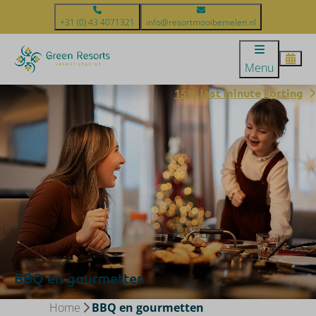
+31 (0) 43 4071321
info@resortmooibemelen.nl
Menu
15% last minute korting
BBQ en gourmetten
Home
BBQ en gourmetten