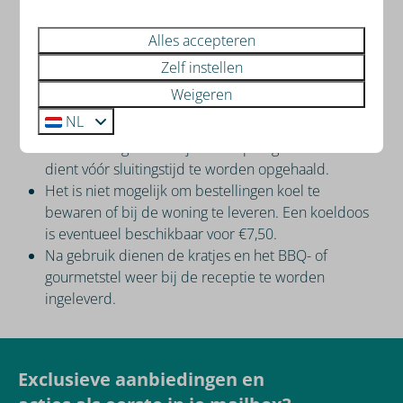
Alles accepteren
Spelregels
Zelf instellen
Weigeren
De minimale bestelhoeveelheid bedraagt 2 menu’s.
NL
BBQ- en/of gourmetstel wordt meegeleverd.
De bestelling wordt bij de receptie geleverd en
dient vóór sluitingstijd te worden opgehaald.
Het is niet mogelijk om bestellingen koel te
bewaren of bij de woning te leveren. Een koeldoos
is eventueel beschikbaar voor €7,50.
Na gebruik dienen de kratjes en het BBQ- of
gourmetstel weer bij de receptie te worden
ingeleverd.
Exclusieve aanbiedingen en