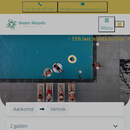
+31 (0) 43 4071321
info@resortmooibemelen.nl
Menu
15% last minute korting
Aankomst
Vertrek
2 gasten