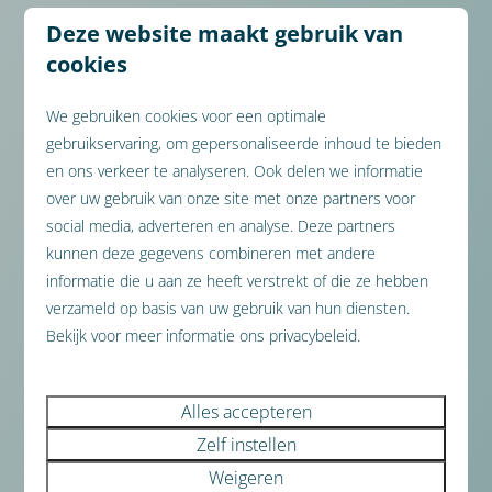
Deze website maakt gebruik van
Wat onze gasten zeggen
cookies
“Een mooi en goed verzorgd huisje met alles
We gebruiken cookies voor een optimale
wat je nodig hebt. Fijn gelegen, uitstekend
gebruikservaring, om gepersonaliseerde inhoud te bieden
en ons verkeer te analyseren. Ook delen we informatie
bereikbaar met het openbaar vervoer. De
over uw gebruik van onze site met onze partners voor
huurfietsen zijn van topkwaliteit en de app
social media, adverteren en analyse. Deze partners
biedt duidelijke en uitgebreide informatie.”
kunnen deze gegevens combineren met andere
Oktober 2025 - Desiree V. verbleef in
informatie die u aan ze heeft verstrekt of die ze hebben
Biebosch
verzameld op basis van uw gebruik van hun diensten.
Bekijk voor meer informatie ons privacybeleid.
Bekijk alle beoordelingen
Alles accepteren
Zelf instellen
3889 beoordelingen
Weigeren