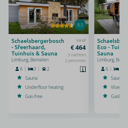
8,5
Schaelsbergerbosch
Schaelsber
Vanaf
- Sfeerhaard,
Eco - Tuinh
€ 464
Tuinhuis & Sauna
Sauna
3 nachten
Limburg, Bemelen
Limburg, Beme
2 personen
6
3
2
6
3
Sauna
Sauna
Underfloor heating
Vloerve
Gas-free
Gasloos