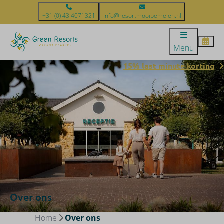
+31 (0) 43 4071321
info@resortmooibemelen.nl
Menu
15% last minute korting
Over ons
Home
Over ons