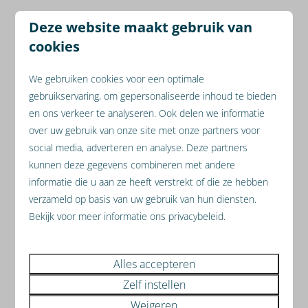
Ons resort ligt vlak bij de grens met Duitsland en
Deze website maakt gebruik van
België, dus breng zeker een bezoekje aan onze
cookies
buurlanden.
We gebruiken cookies voor een optimale
gebruikservaring, om gepersonaliseerde inhoud te bieden
en ons verkeer te analyseren. Ook delen we informatie
Speeltuin en buitenzwembad
over uw gebruik van onze site met onze partners voor
social media, adverteren en analyse. Deze partners
Speelplaats met speeltoestellen en buitenzwembad
kunnen deze gegevens combineren met andere
met een kinderbad en terras met ligbedjes.
informatie die u aan ze heeft verstrekt of die ze hebben
verzameld op basis van uw gebruik van hun diensten.
Bekijk voor meer informatie ons privacybeleid.
Huisdieren welkom
Alles accepteren
Verken de natuur van Limburg samen met uw
hond
. In
Zelf instellen
enkele vakantiehuizen is uw dierenvriend welkom.
Weigeren