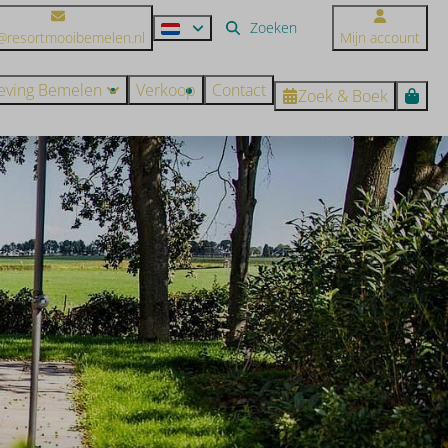
@resortmooibemelen.nl
Mijn account
ving Bemelen
Verkoop
Contact
Zoek & Boek