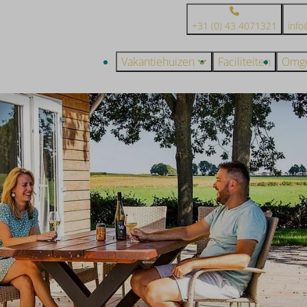
+31 (0) 43 4071321
info
Vakantiehuizen
Faciliteiten
Omge