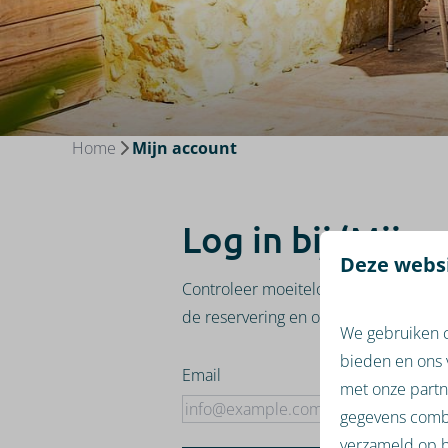
Home
Mijn account
Log in bij ‘Mijn 
Deze websi
Controleer moeiteloos je eigen reserv
de reservering en ontvang direct een 
We gebruiken c
bieden en ons 
Email
met onze partn
gegevens combi
verzameld op b