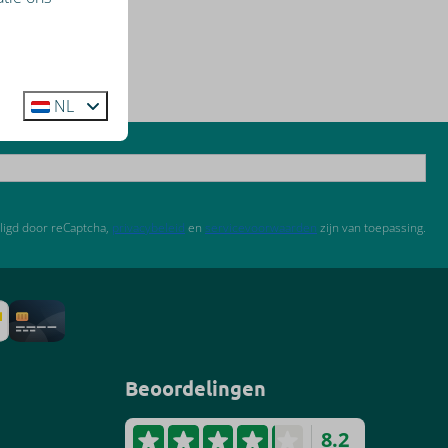
NL
ligd door reCaptcha,
privacybeleid
en
servicevoorwaarden
zijn van toepassing.
Beoordelingen
8.2