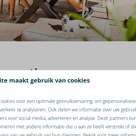
account’
te maakt gebruik van cookies
ering en boek online upgrades via 'Mijn Account'. Voer het e-ma
link naar je persoonlijke online omgeving.
ookies voor een optimale gebruikservaring, om gepersonalisee
verkeer te analyseren. Ook delen we informatie over uw gebruik
ers voor social media, adverteren en analyse. Deze partners k
neren met andere informatie die u aan ze heeft verstrekt of d
asis van uw gebruik van hun diensten. Bekijk voor meer informa