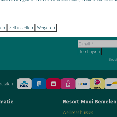
ren
Zelf instellen
Weigeren
Inschrijven
Bevei
betalen
rmatie
Resort Mooi Bemelen
Wellness huisjes