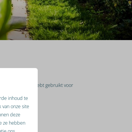
iladres in dat je hebt gebruikt voor
rde inhoud te
 van onze site
unnen deze
ie ze hebben
tie ons