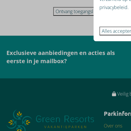
privacybeleid.
Ontvang toegangslink
Alles accepte
Exclusieve aanbiedingen en acties als
eerste in je mailbox?
Veilig 
Parkinfo
Over ons