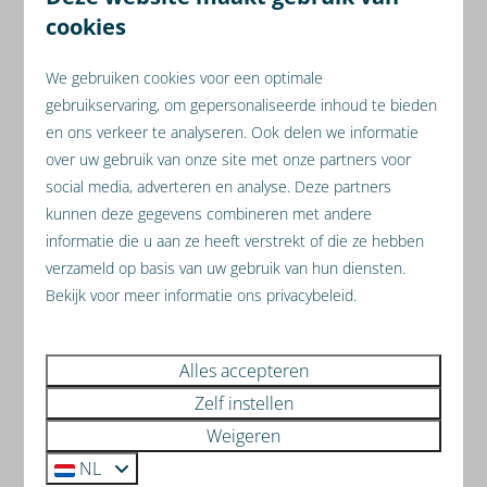
cookies
Wij begrijpen dat u ondanks de maatregelen niet in
staat bent te komen of het gewoonweg nog niet
We gebruiken cookies voor een optimale
vertrouwd. Helaas kunnen wij de gemaakte
gebruikservaring, om gepersonaliseerde inhoud te bieden
reserveringen niet kosteloos annuleren.
U kunt uw
en ons verkeer te analyseren. Ook delen we informatie
reservering wel verplaatsen naar een
over uw gebruik van onze site met onze partners voor
vergelijkbare periode
. Bij annulering betaalt u een
social media, adverteren en analyse. Deze partners
vergoeding aan Resort Mooi Bemelen, zoals mee
kunnen deze gegevens combineren met andere
informatie die u aan ze heeft verstrekt of die ze hebben
akkoord gegaan op dag van reserveren.
verzameld op basis van uw gebruik van hun diensten.
Wilt u graag een afspraak maken met een van onze
Bekijk voor meer informatie ons privacybeleid.
verkoopadviseurs, telefonisch of op het park. Ook dat
kan met inachtname van de RIVM richtlijnen. Bel
Alles accepteren
gerust met onze receptiemedewerksters voor het
Zelf instellen
inplannen van een afspraak.
Weigeren
Team Resort Mooi Bemelen
NL