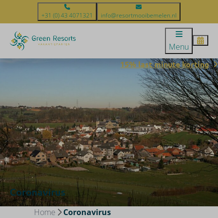
+31 (0) 43 4071321
info@resortmooibemelen.nl
Menu
15% last minute korting
Coronavirus
Home
Coronavirus