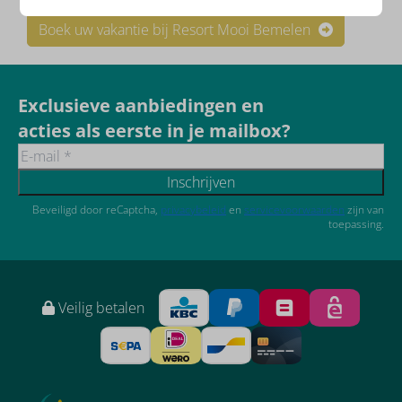
Boek uw vakantie bij Resort Mooi Bemelen
Exclusieve aanbiedingen en
acties als eerste in je mailbox?
Inschrijven
Beveiligd door reCaptcha,
privacybeleid
en
servicevoorwaarden
zijn van
toepassing.
Veilig betalen