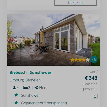
Bekijken
7,8
Vanaf
Biebosch - Sunshower
€ 343
Limburg, Bemelen
3 nachten
4
2
Nee
2 personen
Sunshower
Gegarandeerd ontspannen