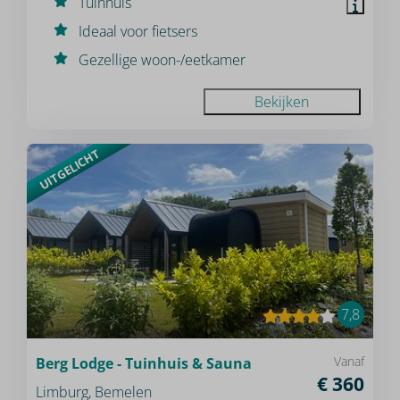
Tuinhuis
Ideaal voor fietsers
Gezellige woon-/eetkamer
Bekijken
UITGELICHT
7,8
Vanaf
Berg Lodge - Tuinhuis & Sauna
€ 360
Limburg, Bemelen