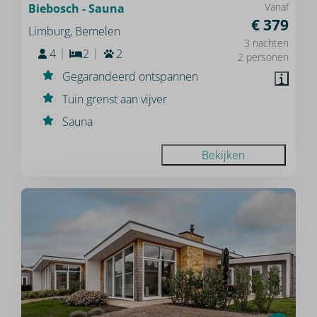
Vanaf
Biebosch - Sauna
€ 379
Limburg, Bemelen
3 nachten
4
2
2
2 personen
Gegarandeerd ontspannen
Tuin grenst aan vijver
Sauna
Bekijken