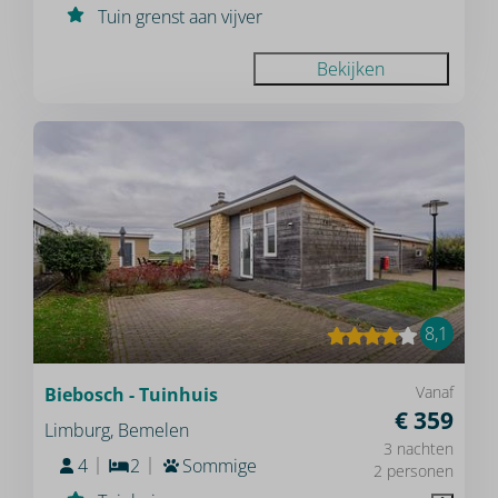
Tuin grenst aan vijver
Bekijken
8,1
Vanaf
Biebosch - Tuinhuis
€ 359
Limburg, Bemelen
3 nachten
4
2
Sommige
2 personen