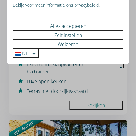
Bekijk voor meer informatie ons privacybeleid.
8,6
Alles accepteren
Vanaf
Zelf instellen
Ravenbosch Royaal - Sfeerhaard
€ 390
Weigeren
Limburg, Bemelen
3 nachten
NL
4
2
2
2 personen
Extra ruime slaapkamer en
badkamer
Luxe open keuken
Terras met doorkijkgashaard
Bekijken
UITGELICHT