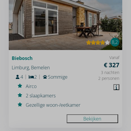
8,2
Vanaf
Biebosch
€ 327
Limburg, Bemelen
3 nachten
4
2
Sommige
2 personen
Airco
2 slaapkamers
Gezellige woon-/eetkamer
Bekijken