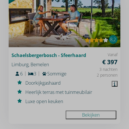
8,2
Vanaf
Schaelsbergerbosch - Sfeerhaard
€ 397
Limburg, Bemelen
3 nachten
6
3
Sommige
2 personen
Doorkijkgashaard
Heerlijk terras met tuinmeubilair
Luxe open keuken
Bekijken