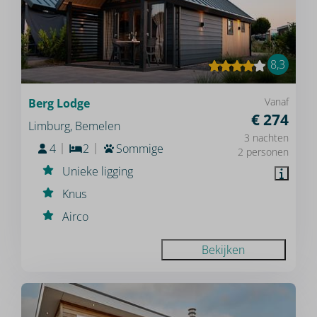
8,3
Vanaf
Berg Lodge
€ 274
Limburg, Bemelen
3 nachten
4
2
Sommige
2 personen
Unieke ligging
Knus
Airco
Bekijken