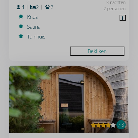
3 nachten
4
2
2
2 personen
Knus
Sauna
Tuinhuis
Bekijken
7,8