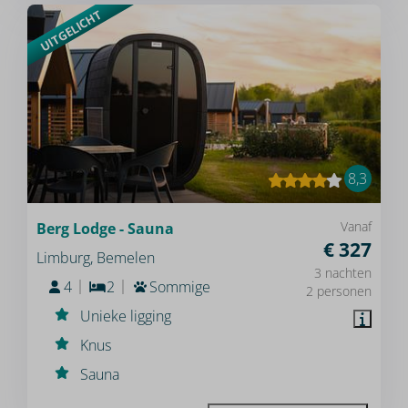
UITGELICHT
8,3
Vanaf
Berg Lodge - Sauna
€ 327
Limburg, Bemelen
3 nachten
4
2
Sommige
2 personen
Unieke ligging
Knus
Sauna