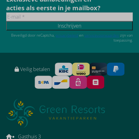
acties als eerste in je mailbox?
Inschrijven
Beveiligd door reCaptcha,
privacybeleid
en
servicevoorwaarden
zijn van
toepassing.
Veilig betalen
Gasthuis 3