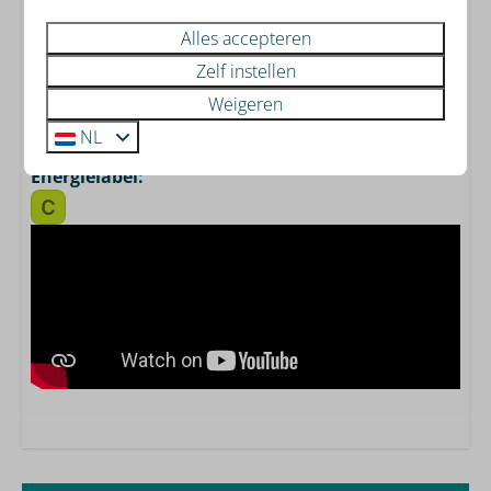
Op Resort Mooi Bemelen combineert u het beste van
Alles accepteren
Limburg: prachtige natuur én rijke cultuur. Geniet van
Zelf instellen
een ontspannen verblijf midden in het unieke
Weigeren
Limburgse heuvellandschap.
NL
Energielabel: