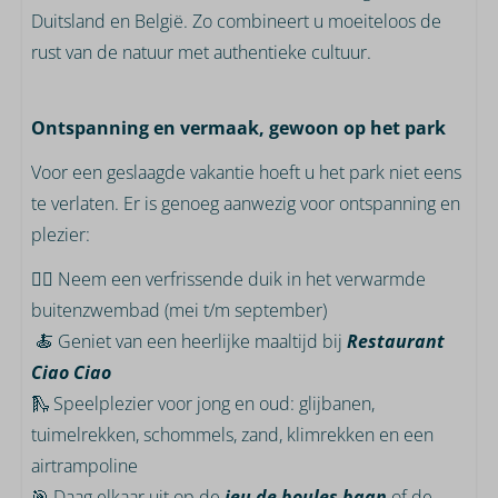
Duitsland en België. Zo combineert u moeiteloos de
rust van de natuur met authentieke cultuur.
Ontspanning en vermaak, gewoon op het park
Voor een geslaagde vakantie hoeft u het park niet eens
te verlaten. Er is genoeg aanwezig voor ontspanning en
plezier:
🏊🏼 Neem een verfrissende duik in het verwarmde
buitenzwembad (mei t/m september)
🍝 Geniet van een heerlijke maaltijd bij
Restaurant
Ciao Ciao
🛝 Speelplezier voor jong en oud: glijbanen,
tuimelrekken, schommels, zand, klimrekken en een
airtrampoline
🎯 Daag elkaar uit op de
jeu de boules baan
of de