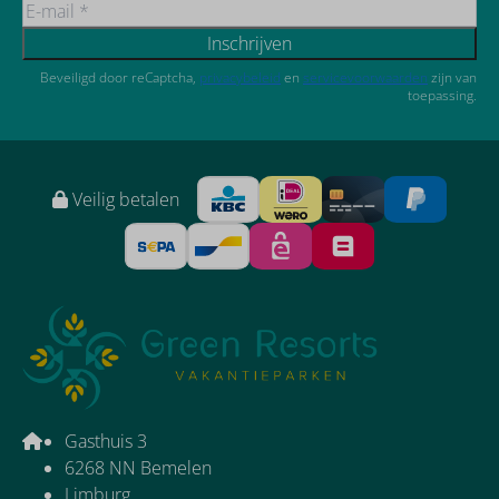
Inschrijven
Beveiligd door reCaptcha,
privacybeleid
en
servicevoorwaarden
zijn van
toepassing.
Veilig betalen
Gasthuis 3
6268 NN Bemelen
Limburg