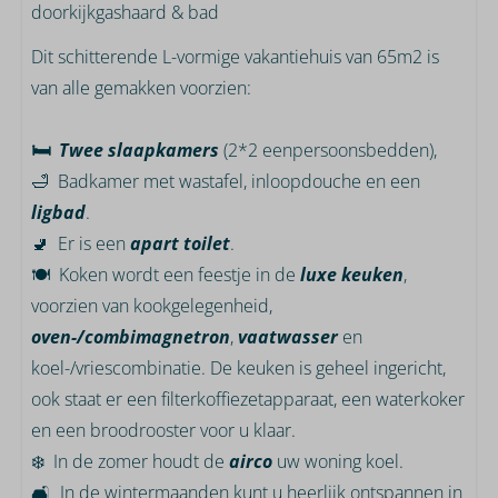
doorkijkgashaard & bad
Dit schitterende L-vormige vakantiehuis van 65m2 is
van alle gemakken voorzien:
🛏️
Twee slaapkamers
(2*2 eenpersoonsbedden),
🛁 Badkamer met wastafel, inloopdouche en een
ligbad
.
🚽 Er is een
apart toilet
.
🍽️ Koken wordt een feestje in de
luxe keuken
,
voorzien van kookgelegenheid,
oven-/combimagnetron
,
vaatwasser
en
koel-/vriescombinatie. De keuken is geheel ingericht,
ook staat er een filterkoffiezetapparaat, een waterkoker
en een broodrooster voor u klaar.
❄️ In de zomer houdt de
airco
uw woning koel.
🛋️ In de wintermaanden kunt u heerlijk ontspannen in