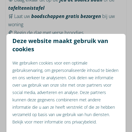
tafeltennistafel
🛒 Laat uw
boodschappen gratis bezorgen
bij uw
woning
🥐 Begin de dag met verse broodjes
Deze website maakt gebruik van
🚲
E-bikes
, bakfiets, (e-)mountainbikes, (kinder)fietsen
cookies
🛵 e-choppers, e-scooters en/ of 🛺
skelters
huren
?
🍗
BBQ of gourmet
bestellen?
We gebruiken cookies voor een optimale
➡️ Alles regelt u gemakkelijk via onze app
gebruikservaring, om gepersonaliseerde inhoud te bieden
en ons verkeer te analyseren. Ook delen we informatie
Daarnaast profiteert u van aantrekkelijke
kortingen
op
over uw gebruik van onze site met onze partners voor
tickets voor
Gaia Zoo
en
Thermae 2000
, of een
social media, adverteren en analyse. Deze partners
gereduceerd tarief voor een ronde golf bij
Het Rijk
kunnen deze gegevens combineren met andere
van Margraten
.
informatie die u aan ze heeft verstrekt of die ze hebben
verzameld op basis van uw gebruik van hun diensten.
Bekijk voor meer informatie ons privacybeleid.
Alles voor een onbezorgde vakantie