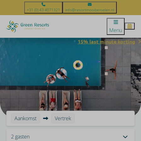
+31 (0) 43 4071321
info@resortmooibemelen.nl
Menu
15% last minute korting
Aankomst
Vertrek
2 gasten