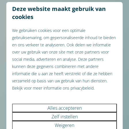
Deze website maakt gebruik van
Wat onze gasten zeggen
cookies
“Een mooi en goed verzorgd huisje met alles
We gebruiken cookies voor een optimale
wat je nodig hebt. Fijn gelegen, uitstekend
gebruikservaring, om gepersonaliseerde inhoud te bieden
en ons verkeer te analyseren. Ook delen we informatie
bereikbaar met het openbaar vervoer. De
over uw gebruik van onze site met onze partners voor
huurfietsen zijn van topkwaliteit en de app
social media, adverteren en analyse. Deze partners
biedt duidelijke en uitgebreide informatie.”
kunnen deze gegevens combineren met andere
Oktober 2025 - Desiree V. verbleef in
informatie die u aan ze heeft verstrekt of die ze hebben
Biebosch
verzameld op basis van uw gebruik van hun diensten.
Bekijk voor meer informatie ons privacybeleid.
Bekijk alle beoordelingen
Alles accepteren
Zelf instellen
3898 beoordelingen
Weigeren