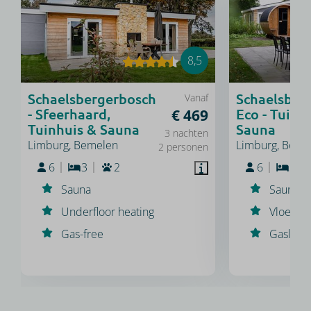
8,5
Schaelsbergerbosch
Schaelsber
Vanaf
- Sfeerhaard,
Eco - Tuinh
€ 469
Tuinhuis & Sauna
Sauna
3 nachten
Limburg, Bemelen
Limburg, Beme
2 personen
6
3
2
6
3
Sauna
Sauna
Underfloor heating
Vloerve
Gas-free
Gasloos