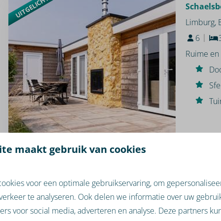
UITGELICHT
Schaelsb
Limburg,
6
Ruime en 
Doo
Sfe
Tui
te maakt gebruik van cookies
8,5
UITGELICHT
ookies voor een optimale gebruikservaring, om gepersonalisee
Berg Lod
verkeer te analyseren. Ook delen we informatie over uw gebruik
Limburg,
ers voor social media, adverteren en analyse. Deze partners k
4