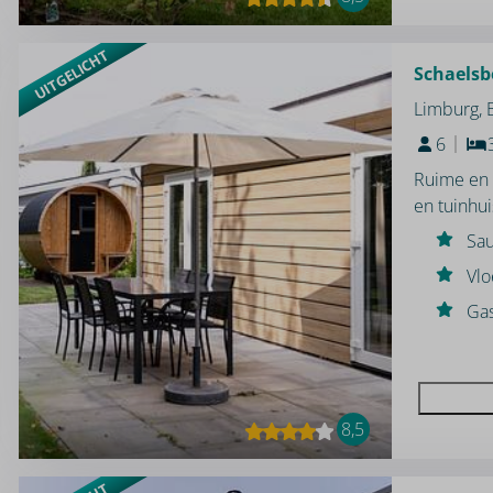
UITGELICHT
Schaelsb
Limburg,
6
Ruime en 
en tuinhui
Sa
Vlo
Gas
8,5