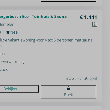
ergerbosch Eco - Tuinhuis & Sauna
€ 1.441
 Bemelen
3
Nee
luxe vakantiewoning voor 4 tot 6 personen met sauna
s
una
erverwarming
loos
ma 26 - vr 30 april
Bekijken
Boek