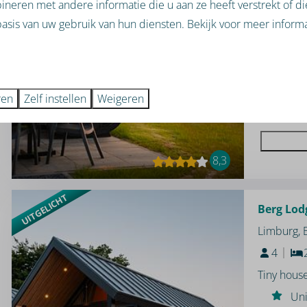
neren met andere informatie die u aan ze heeft verstrekt of d
Tiny hous
asis van uw gebruik van hun diensten. Bekijk voor meer informa
Uni
Kn
Sa
ren
Zelf instellen
Weigeren
8,3
UITGELICHT
Berg Lod
Limburg,
4
Tiny hous
Uni