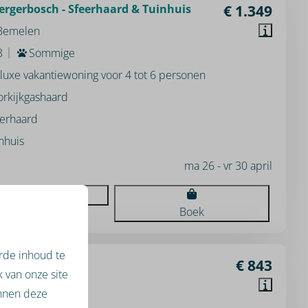
ergerbosch - Sfeerhaard & Tuinhuis
€ 1.349
 Bemelen
3
Sommige
luxe vakantiewoning voor 4 tot 6 personen
rkijkgashaard
erhaard
nhuis
ma 26 - vr 30 april
Bekijken
Boek
rde inhoud te
ge - Sauna
€ 843
 van onze site
 Bemelen
unnen deze
2
Sommige