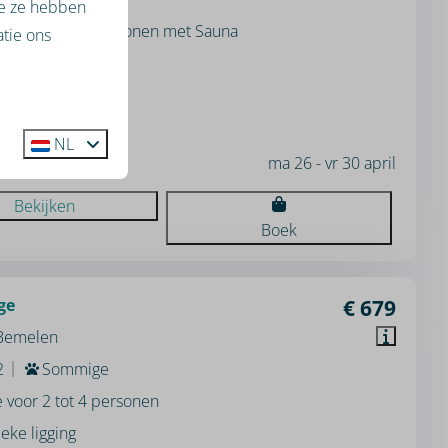
ie ze hebben
e voor 2 tot 4 personen met Sauna
tie ons
eke ligging
us
una
NL
ma 26 - vr 30 april
Bekijken
Boek
ge
€ 679
 Bemelen
2
Sommige
e voor 2 tot 4 personen
eke ligging