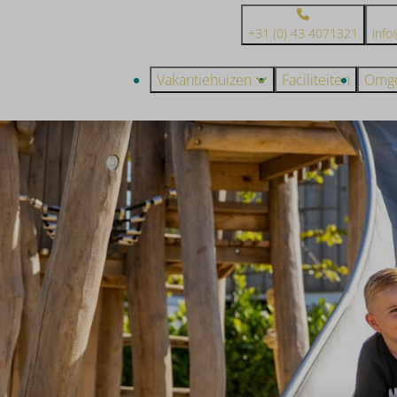
+31 (0) 43 4071321
info
Vakantiehuizen
Faciliteiten
Omge