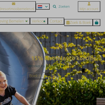
@resortmooibemelen.nl
Mijn account
ving Bemelen
Verkoop
Contact
Zoek & Boek
15% last minute korting
Verzeker nu je verblijf! ☀️
Boek nu