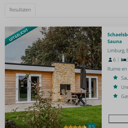
Resultaten
UITGELICHT
Schaelsb
Sauna
Limburg,
6
Ruime en 
Sa
Und
Gas
8,5