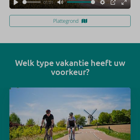
01:01
Play
Mute
Settings
PIP
Enter
fullscr
Plattegrond
Welk type vakantie heeft uw
voorkeur?