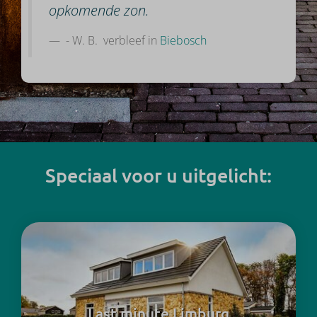
opkomende zon.
- W. B. verbleef in
Biebosch
Speciaal voor u uitgelicht:
Last minute Limburg