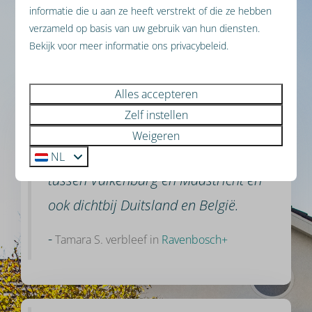
informatie die u aan ze heeft verstrekt of die ze hebben
verzameld op basis van uw gebruik van hun diensten.
Onze gasten geven ons
Bekijk voor meer informatie ons privacybeleid.
gemiddeld een
8,3
.
Alles accepteren
Zelf instellen
Mooi wandelgebied! Net huisje met
Weigeren
moderne inrichting. Fijne ligging
NL
tussen Valkenburg en Maastricht en
ook dichtbij Duitsland en België.
-
Tamara S. verbleef in
Ravenbosch+