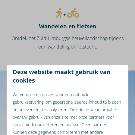
+
Wandelen en fietsen
Ontdek het Zuid-Limburgse heuvellandschap tijdens
een wandeling of fietstocht.
Deze website maakt gebruik van
cookies
We gebruiken cookies voor een optimale
gebruikservaring, om gepersonaliseerde inhoud te bieden
3878 beoordelingen
en ons verkeer te analyseren. Ook delen we informatie
over uw gebruik van onze site met onze partners voor
social media, adverteren en analyse. Deze partners
8,3
kunnen deze gegevens combineren met andere