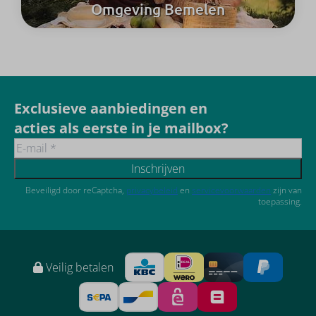
Omgeving Bemelen
Exclusieve aanbiedingen en
acties als eerste in je mailbox?
Inschrijven
Beveiligd door reCaptcha,
privacybeleid
en
servicevoorwaarden
zijn van
toepassing.
Veilig betalen